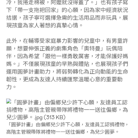
冷，我捲走棉被，阿嬤就沒得蓋了。」也有孩子寫
下「帶一支拖把回家」的心願，因為家中經濟狀況
拮据，孩子寧可選擇急需的生活用品而非玩具，展
現孩童為家人著想的真摯心情。
此外，在輔導受家庭暴力影響的兒童中，有男童許
願，想要伸張正義的劇集角色「奧特曼」玩偶陪
伴，因為希望「跟他一樣勇敢厲害，才能保護好媽
媽。」不僅展現孩童的早熟與體貼，也展現孩子們
運用圓夢計畫助力，將弱勢轉化為正向動能的生命
韌性，更成為友達人持續匯聚溫暖心意的重要動
力。
「圓夢計畫」由偏鄉兒少許下心願，友達員工認捐禮物，
高階主管親帶隊將禮物一一送往偏鄉，為兒少圓夢。