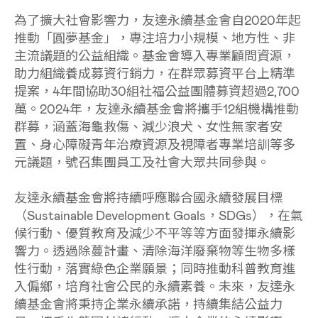
為了擴大社會影響力，友達永續基金會自2020年起
推動「圓夢基金」，專注培力小規模、地方性、非
主流議題的公益組織。基金會導入專業顧問資源，
助力組織養成募資行銷力，在群眾募資平台上精準
提案，4年間協助30組社福公益團體募資超過2,700
萬。2024年，友達永續基金會將攜手12組機構推動
群募，涵蓋海龜救傷、減少浪犬、女性無家者安
置、身心障礙青年治療資源及視障者專業培訓等多
元議題，號召集團員工及社會大眾共同參與。
友達永續基金會將持續呼應聯合國永續發展目標
（Sustainable Development Goals，SDGs），在氣
候行動、優質教育及減少不平等等方面發揮永續影
響力。透過除蔓計畫、清除海洋廢棄物等生物多樣
性行動，落實綠色企業願景；同時推動科普教育進
入偏鄉，培育社會公民的永續素養。未來，友達永
續基金會將秉持企業永續承諾，持續集結公益力