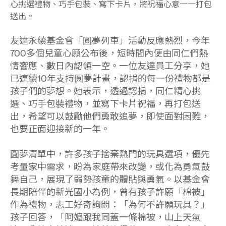
心挑選禮物、巧手包裝、寫下卡片，將祝福心意一一打包
送出。
友達永續基金會「圓夢列車」活動反應熱烈，今年
700多個兒童心願公布後，短時間內便由同仁們熱
情響應、數日內認領一空。一位友達員工分享，她
已連續10年支持圓夢計畫，認捐的每一份禮物都是
孩子們的夢想。她表示，透過認捐，同仁精心挑
選、巧手包裝禮物，並寫下卡片祝福，再打包送
出，希望可以鼓勵他們勇敢追夢，即使面對困難，
也要正面迎接新的一年。
圓夢清單中，許多孩子捨棄熱門的玩具選項，優先
考量家中需求，盼為家庭帶來改變，或化為勇氣鼓
舞自己，展現了弱勢孩童的體貼與勇氣。以基金會
長期陪伴的新光國小為例，曾有孩子許願「棉被」
作為禮物，志工好奇詢問：「為何不許願玩具？」
孩子回答，「阿嬤跟我同蓋一條棉被，山上天氣